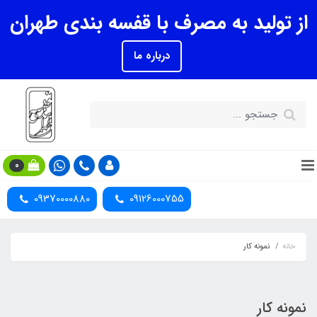
از تولید به مصرف با قفسه بندی طهران
درباره ما
0
09370000880
09126000755
خانه
نمونه کار
نمونه کار