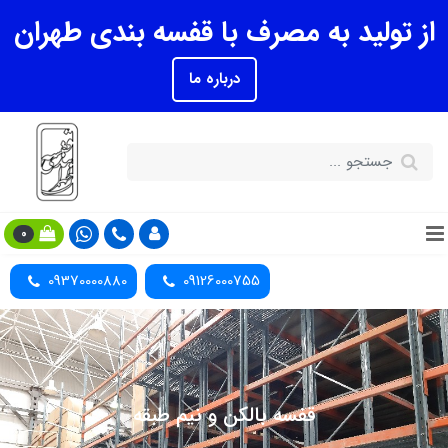
از تولید به مصرف با قفسه بندی طهران
درباره ما
0
09370000880
09126000755
قفسه بالکن و نیم طبقه