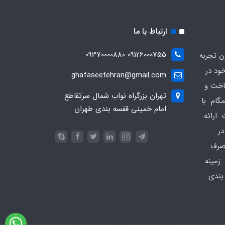
ارتباط با ما
09126000755 09370000880
ن تجربه
ود در
ghafaseetehran@gmail.com
اخت و
تهران بزرگراه نواب شمال سرتقاطع
گام با
امام خمینی قفسه بندی طهران
 ارائه
ر
مصرف
 زمینه
بندی