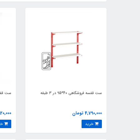
ست قفسه فروشگاهی 40*95 در 3 طبقه
ست قفسه فرو
4,790,000 تومان
4,920,000 
خرید
خرید