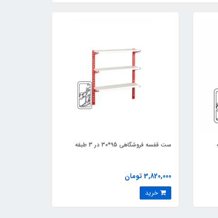
ست قفسه فروشگاهی 95*30 در 3 طبقه
3,820,000 تومان
خرید