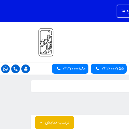
ه ما
09370000880
09126000755
ترتیب نمایش