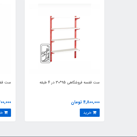
ست قفسه فروشگاهی 95*30 در 4 طبقه
ست قفسه فرو
4,800,000 تومان
5,300,000 
خرید
خرید