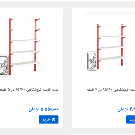
شگاهی 40*95 در 4 طبقه
ست قفسه فروشگاهی 40*95 در 5 طبقه
تومان
5,550,000 تومان
خرید