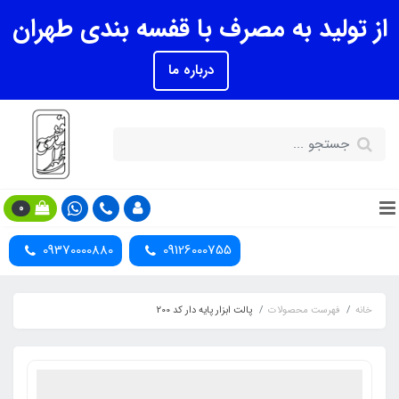
از تولید به مصرف با قفسه بندی طهران
درباره ما
0
09370000880
09126000755
خانه
فهرست محصولات
پالت ابزار پایه دار کد 200