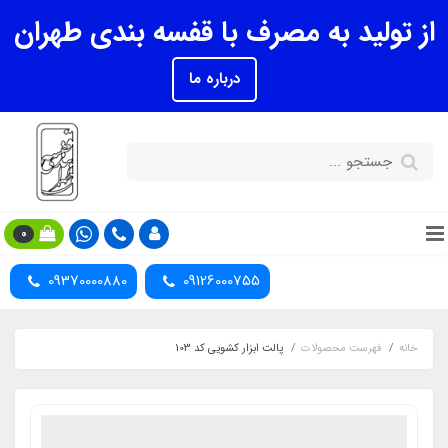
از تولید به مصرف با قفسه بندی طهران
درباره ما
0
09370000880
09126000755
خانه
فهرست محصولات
پالت ابزار کشویی کد 103