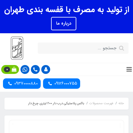
از تولید به مصرف با قفسه بندی طهران
درباره ما
0
09370000880
09126000755
خانه
فهرست محصولات
باکس پلاستیکی درب دار 200 لیتری چرخ دار